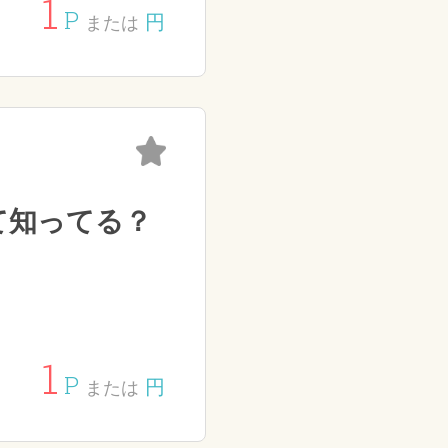
1
P
円
または
て知ってる？
1
P
円
または