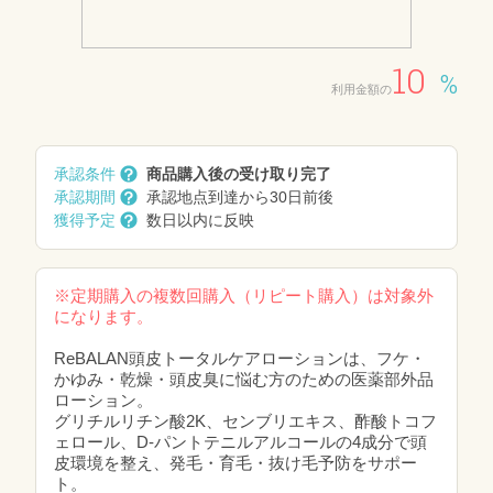
10
%
利用金額の
承認条件
商品購入後の受け取り完了
承認期間
承認地点到達から30日前後
獲得予定
数日以内に反映
※定期購入の複数回購入（リピート購入）は対象外
になります。
ReBALAN頭皮トータルケアローションは、フケ・
かゆみ・乾燥・頭皮臭に悩む方のための医薬部外品
ローション。
グリチルリチン酸2K、センブリエキス、酢酸トコフ
ェロール、D-パントテニルアルコールの4成分で頭
皮環境を整え、発毛・育毛・抜け毛予防をサポー
ト。