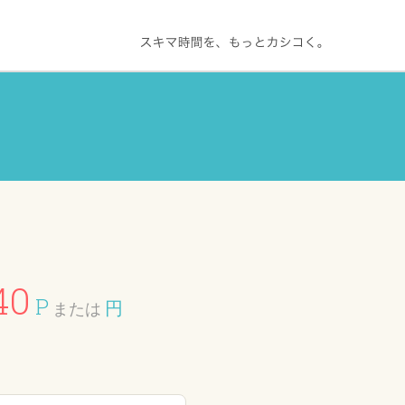
40
P
円
または