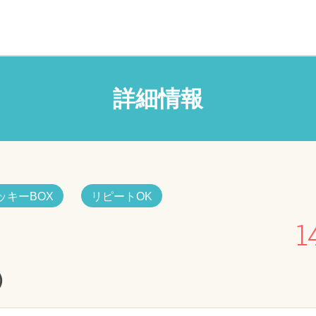
詳細情報
ッキーBOX
リピートOK
1
）