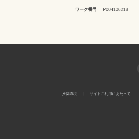
ワーク番号
P004106218
推奨環境
サイトご利用にあたって