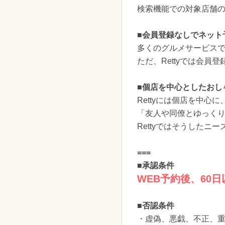
検索機能での対象店舗
■会員登録なしでネット
多くのグルメサービス
ただ、Rettyでは会
■個店を中心としたおし
Rettyには個店を中
「友人や同僚とゆっく
Rettyではそうしたニ
===
■承認条件
WEB予約後、60
■否認条件
・虚偽、悪戯、不正、