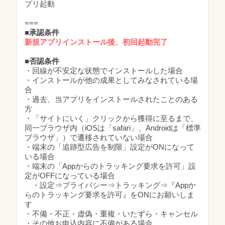
プリ起動
===
■承認条件
新規アプリインストール後、初回起動完了
■否認条件
・回線が不安定な状態でインストールした場合
・インストールが他の成果としてみなされている場
合
・過去、当アプリをインストールされたことのある
方
・「サイトにいく」クリックから獲得に至るまで、
同一ブラウザ内（iOSは「safari」、Androidは「標準
ブラウザ」）で遷移されていない場合
・端末の「追跡型広告を制限」設定がONになって
いる場合
・端末の「Appからのトラッキング要求を許可」設
定がOFFになっている場合
・設定⇒プライバシー⇒トラッキング⇒『Appか
らのトラッキング要求を許可』をONにお願いしま
す
・不備・不正・虚偽・重複・いたずら・キャンセル
・その他お申込内容に不備がある場合