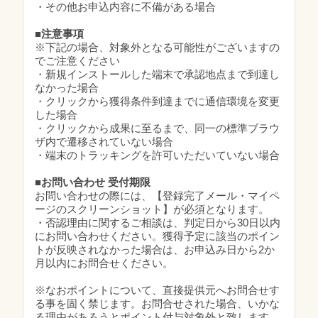
・その他お申込内容に不備がある場合
■注意事項
※下記の場合、対象外となる可能性がございますの
でご注意ください
・新規インストールした端末で承認地点まで到達し
なかった場合
・クリックから獲得条件到達までに通信環境を変更
した場合
・クリックから成果に至るまで、同一の標準ブラウ
ザ内で遷移されていない場合
・端末のトラッキングを許可いただいていない場合
■お問い合わせ 受付期限
お問い合わせの際には、【登録完了メール・マイペ
ージのスクリーンショット】が必須となります。
・否認理由に関するご相談は、判定日から30日以内
にお問い合わせください。獲得予定に該当のポイン
トが反映されなかった場合は、お申込み日から2か
月以内にお問合せください。
※なおポイントについて、直接提供元へお問合せす
る事を固く禁じます。お問合せされた場合、いかな
る理由があろうとポイント付与対象外と致します。