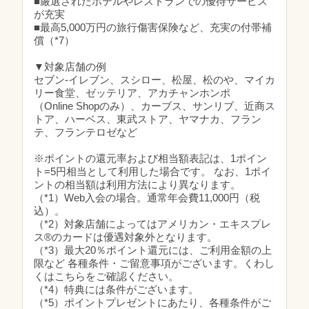
■厳選されたホテルやレストランでの優待サービス
が充実
■最高5,000万円の旅行傷害保険など、充実の付帯補
償（*7）
▼対象店舗の例
セブン-イレブン、スシロー、松屋、松のや、マイカ
リー食堂、ゼッテリア、アカチャンホンポ
（Online Shopのみ）、カーブス、サンリブ、近商ス
トア、ハーベス、東武ストア、ヤマナカ、フラン
テ、フランテロゼなど
※ポイントの還元率および相当額表記は、1ポイン
ト=5円相当として利用した場合です。 なお、1ポイ
ントの相当額は利用方法により異なります。
（*1）Web入会の場合。通常年会費11,000円（税
込）。
（*2）対象店舗によってはアメリカン・エキスプレ
ス®のカードは優遇対象外となります。
（*3）最大20％ポイント還元には、ご利用金額の上
限など 各種条件・ご留意事項がございます。くわし
くはこちらをご確認ください。
（*4）特典には条件がございます。
（*5）ポイントプレゼントにあたり、各種条件がご