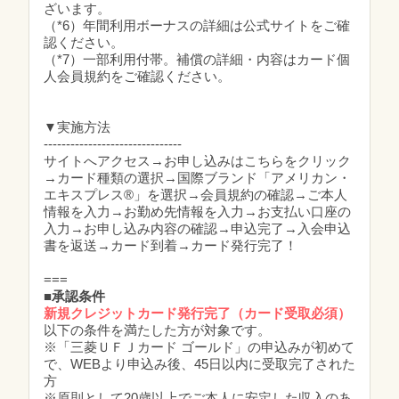
ざいます。
（*6）年間利用ボーナスの詳細は公式サイトをご確
認ください。
（*7）一部利用付帯。補償の詳細・内容はカード個
人会員規約をご確認ください。
▼実施方法
-------------------------------
サイトへアクセス→お申し込みはこちらをクリック
→カード種類の選択→国際ブランド「アメリカン・
エキスプレス®」を選択→会員規約の確認→ご本人
情報を入力→お勤め先情報を入力→お支払い口座の
入力→お申し込み内容の確認→申込完了→入会申込
書を返送→カード到着→カード発行完了！
===
■承認条件
新規クレジットカード発行完了（カード受取必須）
以下の条件を満たした方が対象です。
※「三菱ＵＦＪカード ゴールド」の申込みが初めて
で、WEBより申込み後、45日以内に受取完了された
方
※原則として20歳以上でご本人に安定した収入のあ