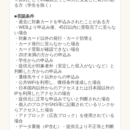
る方（学生を除く）
■否認条件
・過去に対象カードを申込みされたことがある方
・WEBより申込み後、45日以内に受取完了に至らな
い場合
・対象カード以外の発行・カード切替え
・カード発行に至らなかった場合
・カード受取が確認できない場合
・20才未満の方からの申込み
・学生からの申込み
・提供元が対象者外（安定した収入がないなど）と
判断した方からの申込み
・遷移先サイト以外からの申込み
・公共WiFiを利用し、獲得条件達成した場合
・日本国内以外からのアクセスまたは日本国以外の
IPを利用したアクセスの場合
・提供元に正常な申込みでないと判断された場合
・個人のブログやSNS等に記載されているリンクか
らアクセスした場合
・アドブロック（広告ブロック）を使用されている
場合
・データ重複（IP含む）・提供元より不正等と判断