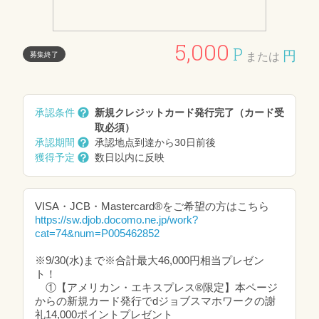
5,000
P
円
募集終了
または
承認条件
新規クレジットカード発行完了（カード受
取必須）
承認期間
承認地点到達から30日前後
獲得予定
数日以内に反映
VISA・JCB・Mastercard®をご希望の方はこちら
https://sw.djob.docomo.ne.jp/work?
cat=74&num=P005462852
※9/30(水)まで※合計最大46,000円相当プレゼン
ト！
①【アメリカン・エキスプレス®限定】本ページ
からの新規カード発行でdジョブスマホワークの謝
礼14,000ポイントプレゼント