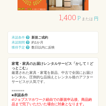
1,400
P
円
または
承認条件
新規ご成約
承認期間
約1か月
獲得予定
数日以内に反映
家電・家具のお届けレンタルサービス「かして！ど
っとこむ」
厳選された家具・家電を新品、中古で全国にお届け
レンタル。圧倒的な品揃えとレンタル後のアフター
サービスが人気です。
======
■承認条件
dジョブスマホワーク経由での新規申込後、商品納
品まで完了いただいた場合に対象となります。