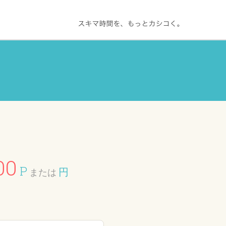
00
P
円
または