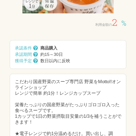
2
%
利用金額の
承認条件
商品購入
承認期間
約15～30日
獲得予定
数日以内に反映
こだわり国産野菜のスープ専門店 野菜をMotto!!オン
ラインショップ
レンジで簡単 約1分！レンジカップスープ
栄養たっぷりの国産野菜がたっぷりゴロゴロ入った
食べるスープです。
1カップで1日の野菜摂取目安量の1/3を補うことがで
きます！
★電子レンジで約1分温めるだけ。買い出し、調