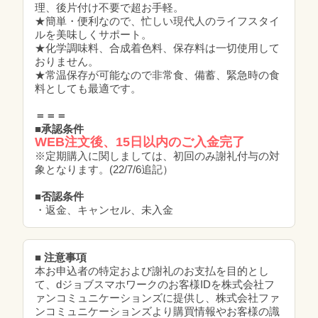
理、後片付け不要で超お手軽。
★簡単・便利なので、忙しい現代人のライフスタイ
ルを美味しくサポート。
★化学調味料、合成着色料、保存料は一切使用して
おりません。
★常温保存が可能なので非常食、備蓄、緊急時の食
料としても最適です。
＝＝＝
■承認条件
WEB注文後、15日以内のご入金完了
※定期購入に関しましては、初回のみ謝礼付与の対
象となります。(22/7/6追記）
■否認条件
・返金、キャンセル、未入金
■ 注意事項
本お申込者の特定および謝礼のお支払を目的とし
て、dジョブスマホワークのお客様IDを株式会社フ
ァンコミュニケーションズに提供し、株式会社ファ
ンコミュニケーションズより購買情報やお客様の識