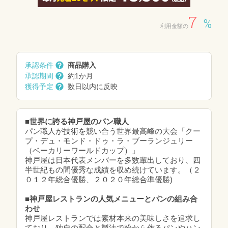
7
%
利用金額の
承認条件
商品購入
承認期間
約1か月
獲得予定
数日以内に反映
■世界に誇る神戸屋のパン職人
パン職人が技術を競い合う世界最高峰の大会「クー
プ・デュ・モンド・ドゥ・ラ・ブーランジュリー
（ベーカリーワールドカップ）」
神戸屋は日本代表メンバーを多数輩出しており、四
半世紀もの間優秀な成績を収め続けています。（２
０１２年総合優勝、２０２０年総合準優勝)
■神戸屋レストランの人気メニューとパンの組み合
わせ
神戸屋レストランでは素材本来の美味しさを追求し
ており、独自の配合と製法で粉から作るパンやハン