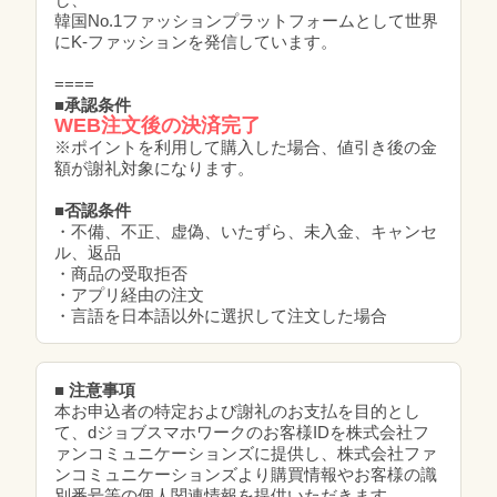
韓国No.1ファッションプラットフォームとして世界
にK-ファッションを発信しています。
====
■
承認条件
WEB注文後の決済完了
※ポイントを利用して購入した場合、値引き後の金
額が謝礼対象になります。
■否認条件
・不備、不正、虚偽、いたずら、未入金、キャンセ
ル、返品
・商品の受取拒否
・アプリ経由の注文
・言語を日本語以外に選択して注文した場合
■ 注意事項
本お申込者の特定および謝礼のお支払を目的とし
て、dジョブスマホワークのお客様IDを株式会社フ
ァンコミュニケーションズに提供し、株式会社ファ
ンコミュニケーションズより購買情報やお客様の識
別番号等の個人関連情報を提供いただきます。