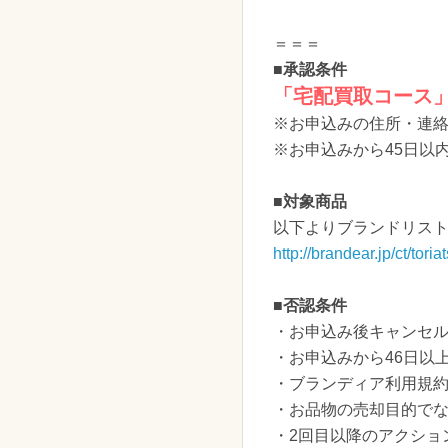
＝＝＝
■承認条件
「宅配買取コース
※お申込みの住所・連
※お申込みから45日以
■対象商品
以下よりブランドリス
http://brandear.jp/ct/tori
■否認条件
・お申込み後キャンセ
・お申込みから46日以
・ブランディア利用規約
・お品物の売却目的で
・2回目以降のアクショ