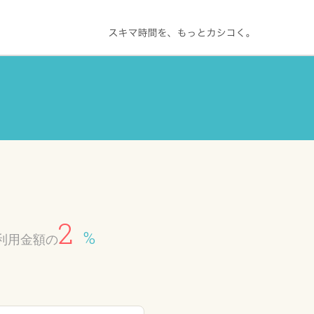
2
%
利用金額の