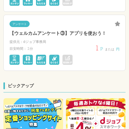
アンケート
【ウェルカムアンケート③】アプリを使おう！
提供元：dジョブ事務局
1
P
2分
目安時間：
円
または
ピックアップ