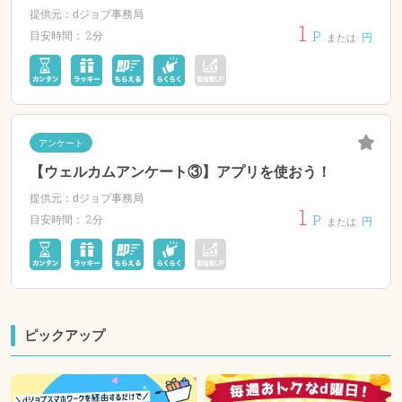
提供元：dジョブ事務局
1
P
2分
目安時間：
円
または
アンケート
【ウェルカムアンケート③】アプリを使おう！
提供元：dジョブ事務局
1
P
2分
目安時間：
円
または
ピックアップ